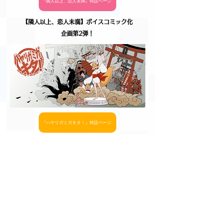
『隣人以上、恋人未満』特設ページ
【隣人以上、恋人未満​】ボイスコミック化
企画第2弾！
『ハヤリガミガキタ！』特設ページ
【ハヤリガミガキタ！​】ボイスコミック化
企画第1弾！
MoCoAni Store
BOOTH